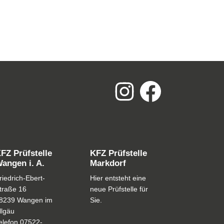
FZ Prüfstelle
KFZ Prüfstelle
angen i. A.
Markdorf
riedrich-Ebert-
Hier entsteht eine
traße 16
neue Prüfstelle für
8239 Wangen im
Sie.
llgäu
elefon
07522-