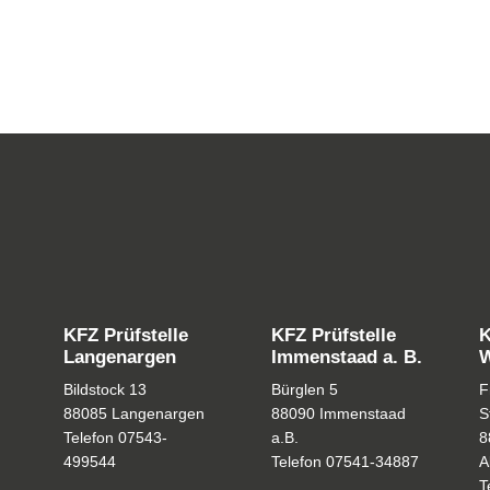
KFZ Prüfstelle
KFZ Prüfstelle
K
Langenargen
Immenstaad a. B.
W
0
Bildstock 13
Bürglen 5
F
88085 Langenargen
88090 Immenstaad
S
Telefon
07543-
a.B.
8
499544
Telefon
07541-34887
A
T