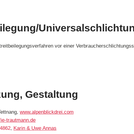
eilegung/Universal­schlichtun
 Streitbeilegungsverfahren vor einer Verbraucherschlichtungss
ung, Gestaltung
ettnang,
www.alpenblickdrei.com
fie-trautmann.de
4862
,
Karin & Uwe Annas